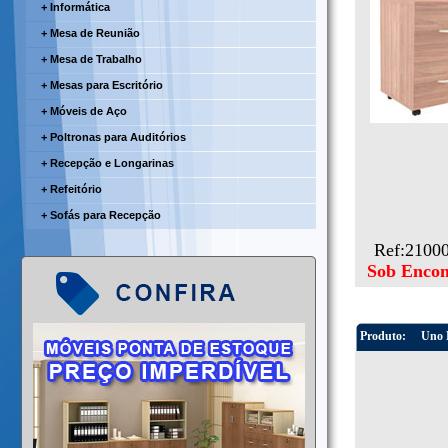
+ Informática
+ Mesa de Reunião
+ Mesa de Trabalho
+ Mesas para Escritório
+ Móveis de Aço
+ Poltronas para Auditórios
+ Recepção e Longarinas
+ Refeitório
+ Sofás para Recepção
Ref:2100
Sob Enco
Produto:
Uno M