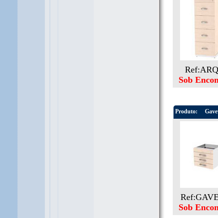
Ref:AR
Sob Enco
Produto:
Gavet
Ref:GAV
Sob Enco