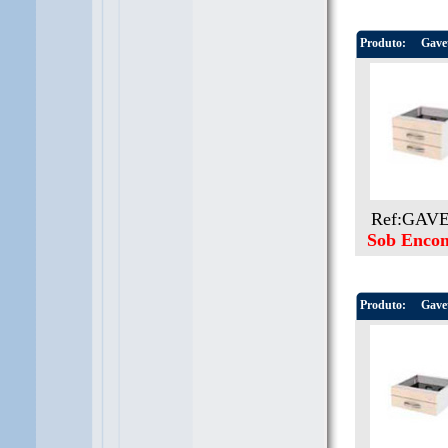
Produto:
Gavet
Ref:GAV
Sob Enco
Produto:
Gavet