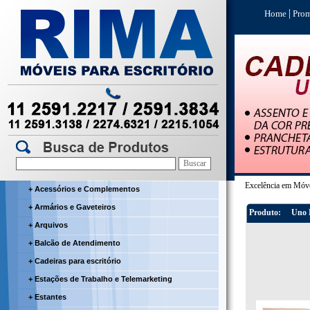
|
Home
Prom
Excelência em Móve
+ Acessórios e Complementos
+ Armários e Gaveteiros
Produto:
Uno M
+ Arquivos
+ Balcão de Atendimento
+ Cadeiras para escritório
+ Estações de Trabalho e Telemarketing
+ Estantes