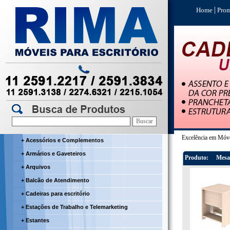
|
Home
Prom
Excelência em Móve
+ Acessórios e Complementos
+ Armários e Gaveteiros
Produto:
Mesa
+ Arquivos
+ Balcão de Atendimento
+ Cadeiras para escritório
+ Estações de Trabalho e Telemarketing
+ Estantes