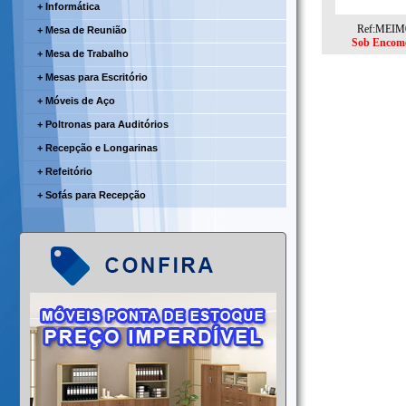
+ Informática
Ref:MEIM
+ Mesa de Reunião
Sob Encom
+ Mesa de Trabalho
+ Mesas para Escritório
+ Móveis de Aço
+ Poltronas para Auditórios
+ Recepção e Longarinas
+ Refeitório
+ Sofás para Recepção