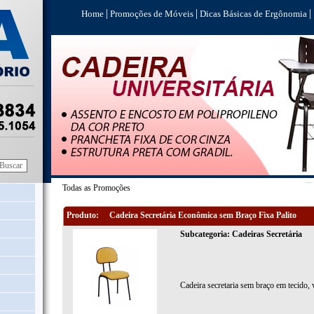
|
|
|
Home
Promoções de Móveis
Dicas Básicas de Ergônomia
Todas as Promoções
Produto:
Cadeira Secretária Econômica sem Braço Fixa Palito
Subcategoria: Cadeiras Secretária
Cadeira secretaria sem braço em tecido, v