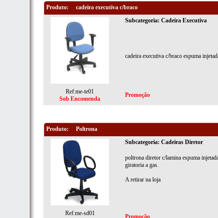
Produto:
cadeira executiva c/braco
Subcategoria: Cadeira Executiva
cadeira executiva c/braco espuma injetada
Ref:me-te01
Promoção
Sob Encomenda
Produto:
Poltrona
Subcategoria: Cadeiras Diretor
poltrona diretor c/lamina espuma injetada
giratoria a gas.
A retirar na loja
Ref:me-sd01
Promoção