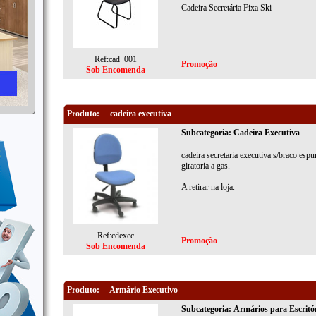
Cadeira Secretária Fixa Ski
Ref:cad_001
Promoção
Sob Encomenda
Produto:
cadeira executiva
Subcategoria: Cadeira Executiva
cadeira secretaria executiva s/braco espu
giratoria a gas.
A retirar na loja.
Ref:cdexec
Promoção
Sob Encomenda
Produto:
Armário Executivo
Subcategoria: Armários para Escritó