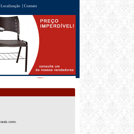
|
Localização
Contato
arais cores.