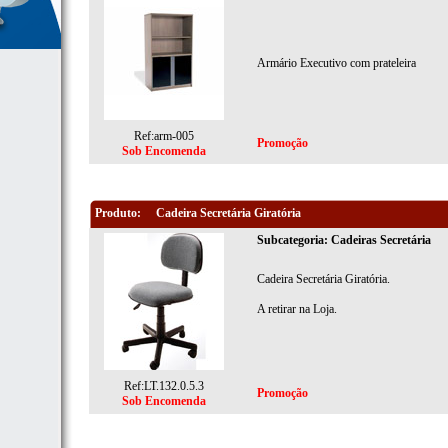
Armário Executivo com prateleira
Ref:arm-005
Promoção
Sob Encomenda
Produto:
Cadeira Secretária Giratória
Subcategoria: Cadeiras Secretária
Cadeira Secretária Giratória.
A retirar na Loja.
Ref:LT.132.0.5.3
Promoção
Sob Encomenda