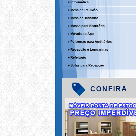
+ Informática
+ Mesa de Reunião
+ Mesa de Trabalho
+ Mesas para Escritório
+ Móveis de Aço
+ Poltronas para Auditórios
+ Recepção e Longarinas
+ Refeitório
+ Sofás para Recepção