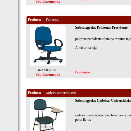
Sob Encomenda
Produto:
Poltrona
Subcategoria: Poltronas Presidente
poltrona presidente c/lamina espuma injet
A retirar na loja
Ref:ME-SP01
Promoção
Sob Encomenda
Produto:
cadeira universitaria
Subcategoria: Cadeiras Universitária
cadeira universitaria prancheta fixa espu
porta livros