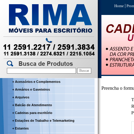
|
Home
Prom
+ Acessórios e Complementos
Preencha o formu
+ Armários e Gaveteiros
+ Arquivos
T
+ Balcão de Atendimento
R
P
+ Cadeiras para escritório
+ Estações de Trabalho e Telemarketing
+ Estantes