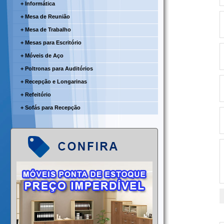
+ Informática
+ Mesa de Reunião
+ Mesa de Trabalho
+ Mesas para Escritório
+ Móveis de Aço
+ Poltronas para Auditórios
+ Recepção e Longarinas
+ Refeitório
+ Sofás para Recepção