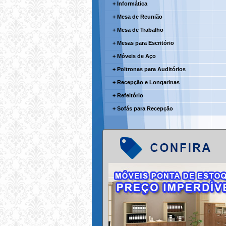
+ Informática
+ Mesa de Reunião
+ Mesa de Trabalho
+ Mesas para Escritório
+ Móveis de Aço
+ Poltronas para Auditórios
+ Recepção e Longarinas
+ Refeitório
+ Sofás para Recepção